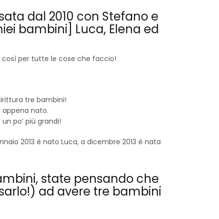
osata dal 2010 con Stefano e
ei bambini] Luca, Elena ed
sì per tutte le cose che faccio!
ittura tre bambini!
e appena nato.
un po’ più grandi!
gennaio 2013 è nato
Luca
, a dicembre 2013 è nata
 bambini, state pensando che
nsarlo!) ad avere tre bambini