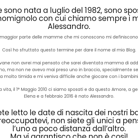
 e sono nata a luglio del 1982, sono sp
omignolo con cui chiamo sempre i mi
Alessandro.
ggior parte delle mamme che mi conoscono mi definiscono co
Così ho sfruttato questo termine per dare il nome al mio Blog.
vane non avrei mai pensato che sarei diventata mamma di addir
ano, ma non ne avevo mai preso uno in braccio, specialmente s
 molto timida e mi veniva difficile anche giocare con i bambini 
ia vita, il 1° Maggio 2010 ci siamo sposati e da questo Amore, a 
Elena
e a febbraio 2016 è nato
Alessandro
.
e letto le date di nascita dei nostri
reoccupatevi, non siete gli unici a pe
l’uno a poco distanza dall’altro.
Ma vi garantisco che non è così!