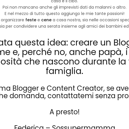
casa e il cibo.
Poi non mancano anche gli imprevisti dati da malanni o altro.
E nel mezzo di tutto questo aggiungo le mie tante passioni!
he organizzare
feste
e
cene
a casa nostra, sia nelle occasioni spe
ia per condividere una serata insieme agli amici dei bambini ed i
ata questa idea: creare un
Blo
me e, perché no, anche papà, i 
osità che nascono durante la 
famiglia.
 Blogger e Content Creator, se avete
che domanda,
contattatemi
senza pro
A presto!
Federica – Sossupermamma