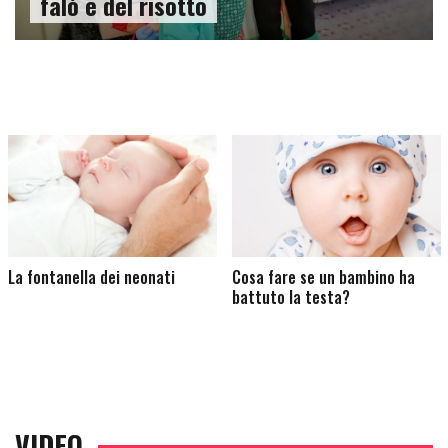
falò e del risotto
fontanella dei neonati
Cosa fare se un bambino ha
Come
battuto la testa?
di 
VIDEO