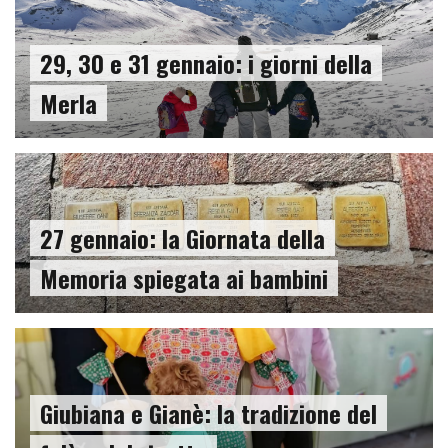
29, 30 e 31 gennaio: i giorni della
Merla
27 gennaio: la Giornata della
Memoria spiegata ai bambini
Giubiana e Gianè: la tradizione del