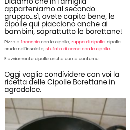
Diciamo che in famiglia
apparteniamo al secondo
gruppo…sì, avete capito bene, le
cipolle qui piacciono anche ai
bambini, soprattutto le borettane!
Pizza e
focaccia
con le cipolle,
zuppa di cipolle
, cipolle
crude nell’insalata,
stufato di carne con le cipolle
.
E ovviamente cipolle anche come contorno.
Oggi voglio condividere con voi la
ricetta delle Cipolle Borettane in
agrodolce.