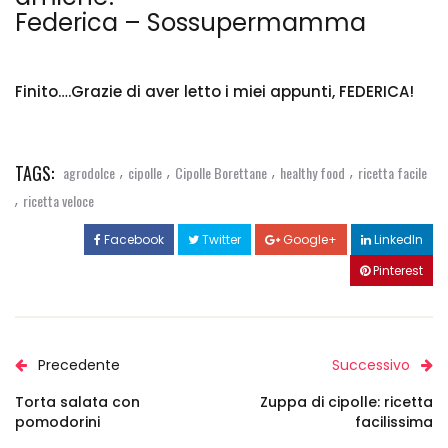
Federica – Sossupermamma
Finito….Grazie di aver letto i miei appunti, FEDERICA!
TAGS:
,
,
,
,
agrodolce
cipolle
Cipolle Borettane
healthy food
ricetta facile
,
ricetta veloce
Facebook
Twitter
Google+
LinkedIn
Pinterest
Precedente
Successivo
Torta salata con
Zuppa di cipolle: ricetta
pomodorini
facilissima