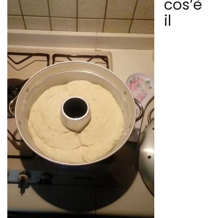
cos’è
il