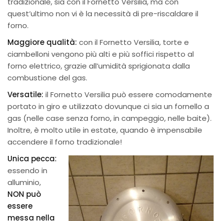
tradizionale, sia con il Fornetto Versilia, ma con
quest’ultimo non vi è la necessità di pre-riscaldare il
forno.
Maggiore qualità:
con il Fornetto Versilia, torte e
ciambelloni vengono più alti e più soffici rispetto al
forno elettrico, grazie all’umidità sprigionata dalla
combustione del gas.
Versatile:
il Fornetto Versilia può essere comodamente
portato in giro e utilizzato dovunque ci sia un fornello a
gas (nelle case senza forno, in campeggio, nelle baite).
Inoltre, è molto utile in estate, quando è impensabile
accendere il forno tradizionale!
Unica pecca:
essendo in
alluminio,
NON può
essere
messa nella