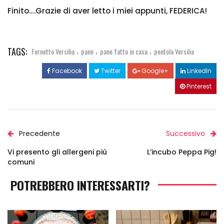
Finito….Grazie di aver letto i miei appunti, FEDERICA!
TAGS:
,
,
,
Fornetto Versilia
pane
pane fatto in casa
pentola Versilia
Facebook
Twitter
Google+
LinkedIn
Pinterest
Precedente
Successivo
Vi presento gli allergeni più
L’incubo Peppa Pig!
comuni
POTREBBERO INTERESSARTI?