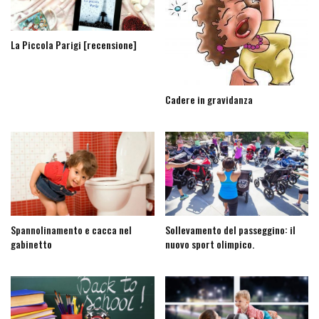
La Piccola Parigi [recensione]
Cadere in gravidanza
Spannolinamento e cacca nel
Sollevamento del passeggino: il
gabinetto
nuovo sport olimpico.