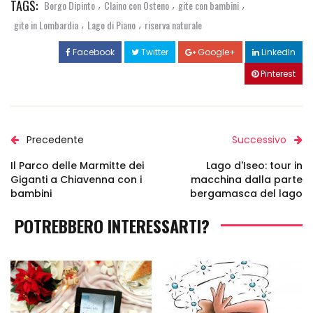
TAGS:
,
,
,
Borgo Dipinto
Claino con Osteno
gite con bambini
,
,
gite in Lombardia
Lago di Piano
riserva naturale
Facebook
Twitter
Google+
LinkedIn
Pinterest
Precedente
Successivo
Il Parco delle Marmitte dei
Lago d'Iseo: tour in
Giganti a Chiavenna con i
macchina dalla parte
bambini
bergamasca del lago
POTREBBERO INTERESSARTI?