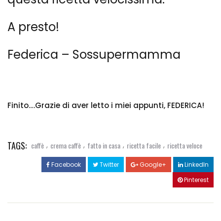
A presto!
Federica – Sossupermamma
Finito….Grazie di aver letto i miei appunti, FEDERICA!
TAGS:
,
,
,
,
caffè
crema caffè
fatto in casa
ricetta facile
ricetta veloce
Facebook
Twitter
Google+
LinkedIn
Pinterest