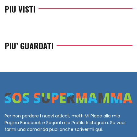
PIU VISTI
PIU’ GUARDATI
Per non perdere i nuovi articoli, metti Mi Piace alla mia
Pagina Facebook e Segui il mio Profilo Instagram. Se vuoi
farmi una domanda puoi anche scrivermi qui...