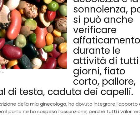
sonnolenza, p
si può anche
verificare
affaticament
durante le
attività di tutti
giorni, fiato
i –
corto, pallore,
l di testa, caduta dei capelli.
crizione della mia ginecologa, ho dovuto integrare l’apporto 
o il parto ne ho sospeso l’assunzione, perché tutti i valori e