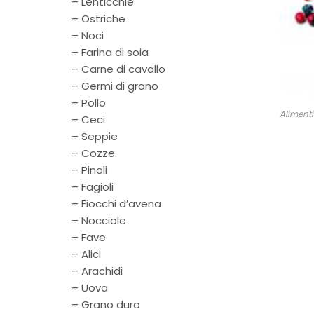
– Lenticchie
– Ostriche
– Noci
– Farina di soia
– Carne di cavallo
– Germi di grano
– Pollo
Alimenti
– Ceci
– Seppie
– Cozze
– Pinoli
– Fagioli
– Fiocchi d’avena
– Nocciole
– Fave
– Alici
– Arachidi
– Uova
– Grano duro