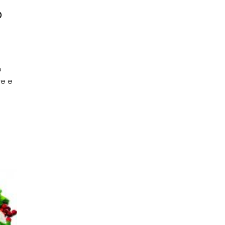
o
o
re e