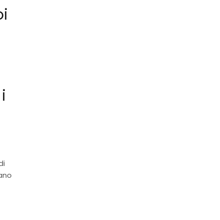
oi
o
 i
di
rano