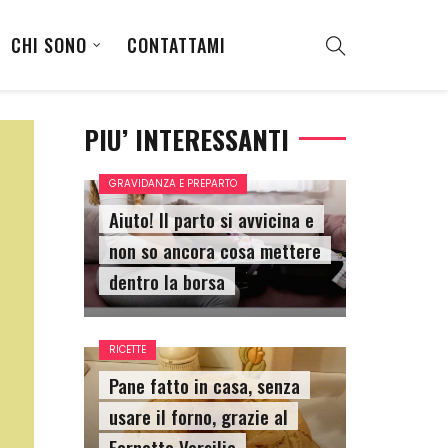
CHI SONO
CONTATTAMI
PIU’ INTERESSANTI
GRAVIDANZA E PREPARTO
Aiuto! Il parto si avvicina e
non so ancora cosa mettere
dentro la borsa
RICETTE
Pane fatto in casa, senza
usare il forno, grazie al
Fornetto Versilia