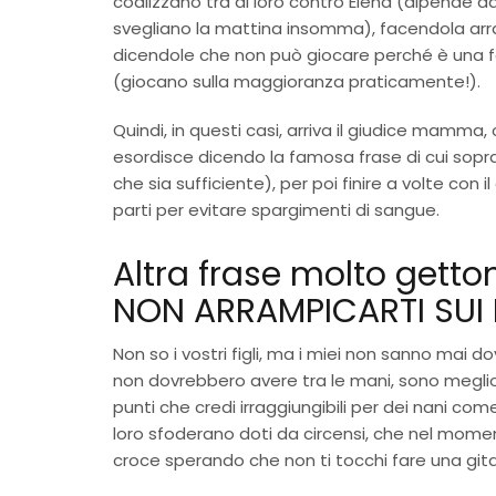
coalizzano tra di loro contro Elena (dipende d
svegliano la mattina insomma), facendola arr
dicendole che non può giocare perché è una
(giocano sulla maggioranza praticamente!).
Quindi, in questi casi, arriva il giudice mamma,
esordisce dicendo la famosa frase di cui sop
che sia sufficiente), per poi finire a volte con il
parti per evitare spargimenti di sangue.
Altra frase molto getto
NON ARRAMPICARTI SUI 
Non so i vostri figli, ma i miei non sanno mai 
non dovrebbero avere tra le mani, sono meglio 
punti che credi irraggiungibili per dei nani com
loro sfoderano doti da circensi, che nel momento
croce sperando che non ti tocchi fare una git