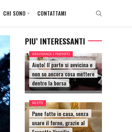
CHI SONO
CONTATTAMI
PIU’ INTERESSANTI
GRAVIDANZA E PREPARTO
Aiuto! Il parto si avvicina e
non so ancora cosa mettere
dentro la borsa
RICETTE
Pane fatto in casa, senza
usare il forno, grazie al
Fornetto Versilia