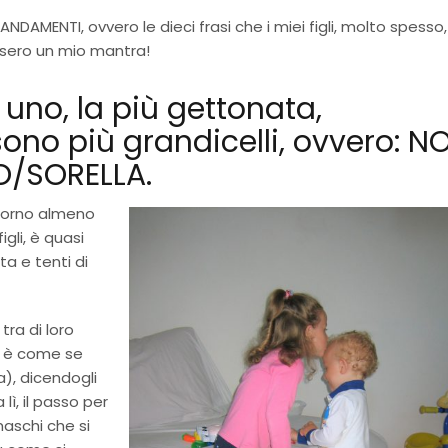
ANDAMENTI, ovvero le dieci frasi che i miei figli, molto spesso,
ssero un mio mantra!
uno, la più gettonata,
ono più grandicelli, ovvero: N
O/SORELLA.
giorno almeno
gli, è quasi
a e tenti di
tra di loro
à è come se
), dicendogli
lì, il passo per
aschi che si