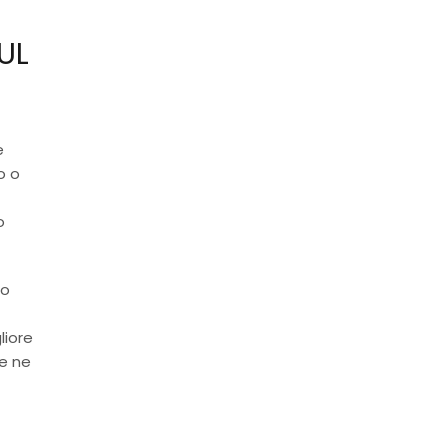
UL
e
o o
o
io
liore
se ne