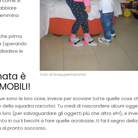
a come si
abbiare
 femmina
 che prima
ra (sperando
 dividere le
nata è
Foto di Sossupermamma
MOBILI!
dove sono le loro cose, invece per scovare tutte quelle cose c
della squadra narcotici. Tu credi di nascondere alcuni ogget
e loro (per salvaguardare gli oggetti più che altro eh!), e inv
 in cui li becchi a fare quelle acrobazie, ti fai il segno della
a al pronto soccorso.