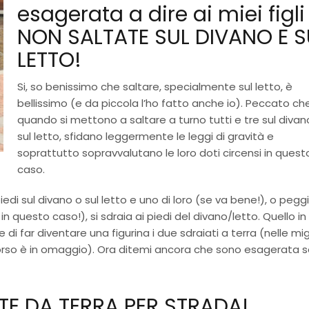
esagerata a dire ai miei figli
NON SALTATE SUL DIVANO E S
LETTO!
Si, so benissimo che saltare, specialmente sul letto, è
bellissimo (e da piccola l’ho fatto anche io). Peccato ch
quando si mettono a saltare a turno tutti e tre sul divan
sul letto, sfidano leggermente le leggi di gravità e
soprattutto sopravvalutano le loro doti circensi in quest
caso.
iedi sul divano o sul letto e uno di loro (se va bene!), o pegg
 in questo caso!), si sdraia ai piedi del divano/letto. Quello in
 di far diventare una figurina i due sdraiati a terra (nelle mig
ccorso è in omaggio). Ora ditemi ancora che sono esagerata 
TE DA TERRA PER STRADA!