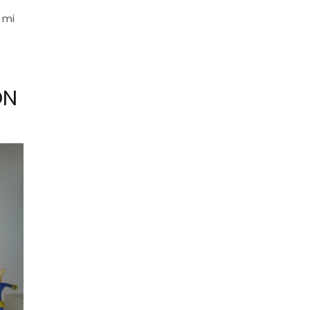
 mi
ON