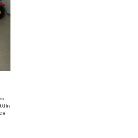
he
ti in
ece