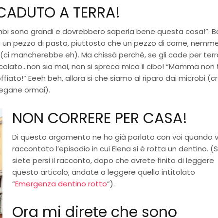
 CADUTO A TERRA!
bimbi sono grandi e dovrebbero saperla bene questa cosa!”. Be
rra un pezzo di pasta, piuttosto che un pezzo di carne, nemm
 (ci mancherebbe eh). Ma chissà perché, se gli cade per terr
colato…non sia mai, non si spreca mica il cibo! “Mamma non t
iato!” Eeeh beh, allora si che siamo al riparo dai microbi (c
tegane ormai).
NON CORRERE PER CASA!
Di questo argomento ne ho già parlato con voi quando v
raccontato l’episodio in cui Elena si è rotta un dentino. (S
siete persi il racconto, dopo che avrete finito di leggere
questo articolo, andate a leggere quello intitolato
“
Emergenza dentino rotto
”).
Ora mi direte che sono