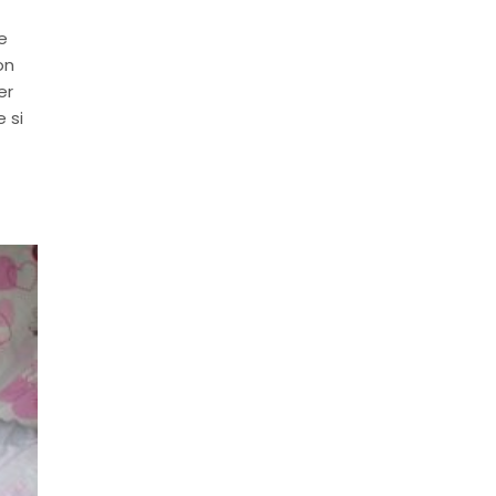
e
on
er
 si