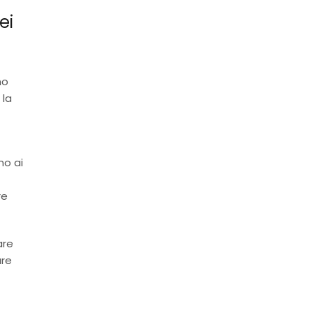
ei
no
 la
no ai
re
are
ure