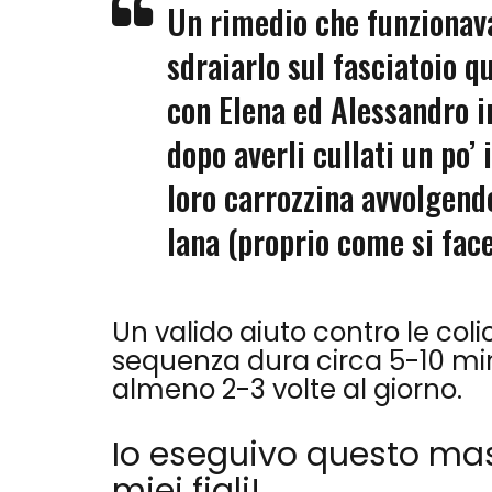
Un rimedio che funzionava
sdraiarlo sul fasciatoio q
con Elena ed Alessandro i
dopo averli cullati un po’ 
loro carrozzina avvolgendol
lana (proprio come si face
Un valido aiuto contro le coli
sequenza dura circa 5-10 minu
almeno 2-3 volte al giorno.
Io eseguivo questo mass
miei figli!