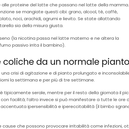
 alle proteine del latte che passano nel latte della mamma.
zione se mangiate questi cibi: grano, alcool, tè, caffè,
lato, noci, arachidi, agrumi e lievito. Se state allattando
tarella sia della misura giusta.
l seno (la nicotina passa nel latte materno e ne altera la
 fumo passivo irrita il bambino).
 coliche da un normale piant
una crisi di agitazione e di pianto prolungato e inconsolabil
 giorni la settimana e per più di tre settimane.
è tipicamente serale, mentre per il resto della giornata il pi
on facilità; l’altro invece si può manifestare a tutte le ore 
centuata ipersensibilità e ipereccitabilità (il bimbo sgrana
cause che possono provocare irritabilità come infezioni, oti