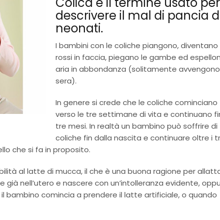
Colica è il termine usato per
descrivere il mal di pancia d
neonati.
I bambini con le coliche piangono, diventano
rossi in faccia, piegano le gambe ed espello
aria in abbondanza (solitamente avvengono
sera).
In genere si crede che le coliche cominciano
verso le tre settimane di vita e continuano fi
tre mesi. In realtà un bambino può soffrire di
coliche fin dalla nascita e continuare oltre i t
lo che si fa in proposito.
bilità al latte di mucca, il che è una buona ragione per allatt
e già nell’utero e nascere con un’intolleranza evidente, opp
 bambino comincia a prendere il latte artificiale, o quando