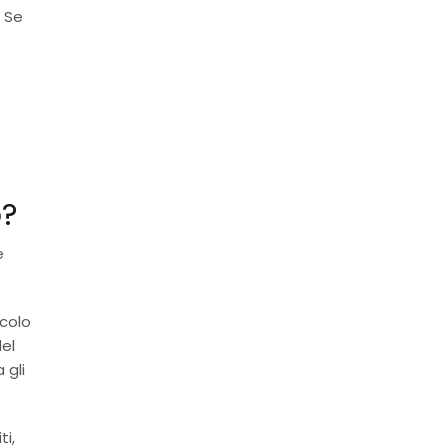
 Se
o?
e
ccolo
del
 gli
ti,