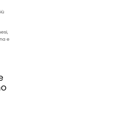
iù
esi,
ana e
e
no