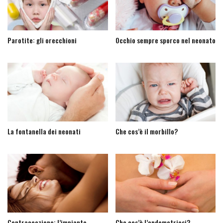
Parotite: gli orecchioni
Occhio sempre sporco nel neonato
La fontanella dei neonati
Che cos’è il morbillo?
Contraccezione: l’impianto
Che cos’è l’endometriosi?