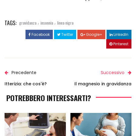
TAGS:
,
,
gravidanza
insonnia
linea nigra
Facebook
Twitter
Google+
LinkedIn
Pinterest
Precedente
Successivo
Itterizia: che cos'è?
Il magnesio in gravidanza
POTREBBERO INTERESSARTI?